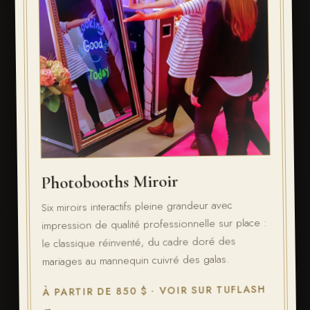
Photobooths Miroir
Six miroirs interactifs pleine grandeur avec
impression de qualité professionnelle sur place :
le classique réinventé, du cadre doré des
mariages au mannequin cuivré des galas.
À PARTIR DE 850 $ · VOIR SUR TUFLASH
→