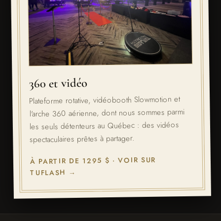
360 et vidéo
Plateforme rotative, vidéobooth Slowmotion et
l'arche 360 aérienne, dont nous sommes parmi
les seuls détenteurs au Québec : des vidéos
spectaculaires prêtes à partager.
À PARTIR DE 1295 $ · VOIR SUR
TUFLASH →