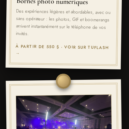
Bornes photo numériques
Des expériences légères et abordables, avec ou
sans opérateur : les photos, GIF et boomerangs
arrivent instantanément sur le téléphone de vos
invités.
À PARTIR DE 550 $ · VOIR SUR TUFLASH
→