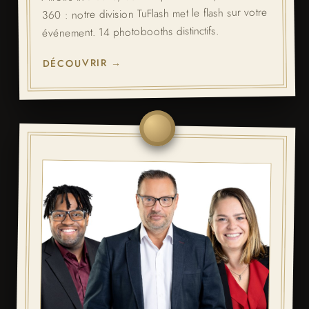
360 : notre division TuFlash met le flash sur votre
événement. 14 photobooths distinctifs.
DÉCOUVRIR →