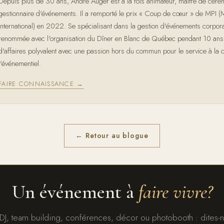
Depuis plus de 30 ans, André Auger est à la fois animateur, maître de cérém
gestionnaire d'événements. Il a remporté le prix « Coup de cœur » de MPI (
International) en 2022. Se spécialisant dans la gestion d'événements corporatif
renommée avec l'organisation du Dîner en Blanc de Québec pendant 10 an
d'affaires polyvalent avec une passion hors du commun pour le service à la c
l'événementiel.
FAIRE CONNAISSANCE →
← Retour au blogue
Un événement à
faire vivre?
 DJ, team building, conférences, décor ou photobooth : dites-