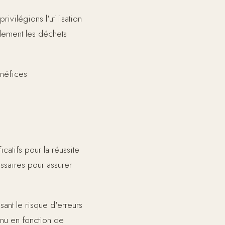
vilégions l'utilisation
blement les déchets
énéfices
atifs pour la réussite
saires pour assurer
ant le risque d'erreurs
enu en fonction de