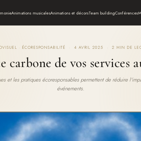
émonie
Animations musicales
Animations et décors
Team building
Conférences
M
OVISUEL · ÉCORESPONSABILITÉ · 4 AVRIL 2025 · 2 MIN DE LE
e carbone de vos services a
es et les pratiques écoresponsables permettent de réduire l'imp
événements.