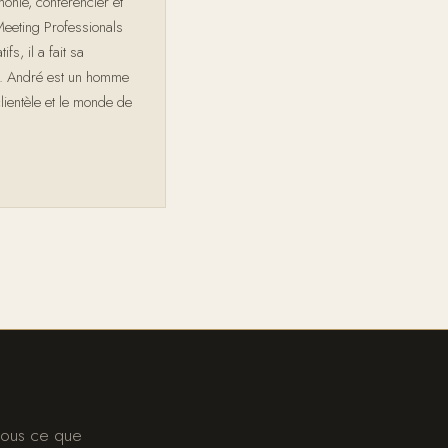
onie, conférencier et
Meeting Professionals
s, il a fait sa
s. André est un homme
lientèle et le monde de
nous ce que