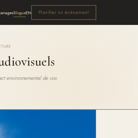
Planifier un événement
ariages
Blogue
EN
CTURE
udiovisuels
act environnemental de vos